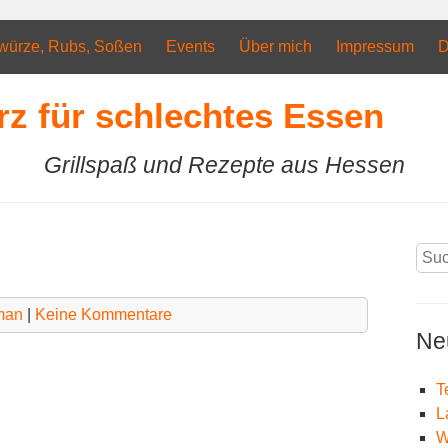
würze, Rubs, Soßen
Events
Über mich
Impressum
D
rz für schlechtes Essen
Grillspaß und Rezepte aus Hessen
Suc
nach
man
|
Keine Kommentare
Ne
T
L
W