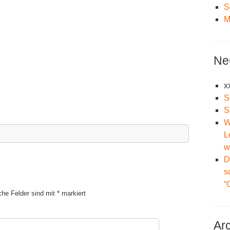
S
M
Ne
x
S
S
W
L
w
D
s
“
iche Felder sind mit
*
markiert
Ar