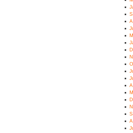
J
S
A
J
M
J
D
N
O
J
J
A
M
D
N
S
A
J