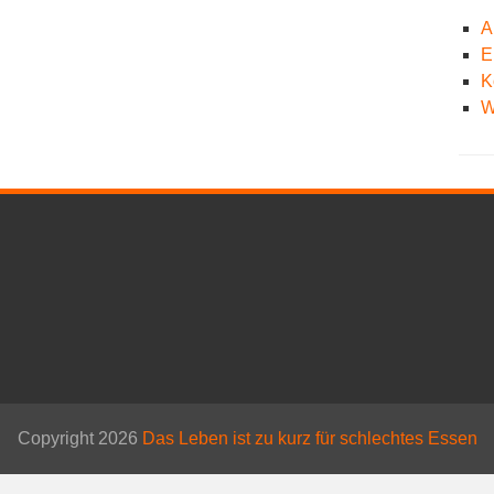
A
E
K
W
Copyright 2026
Das Leben ist zu kurz für schlechtes Essen