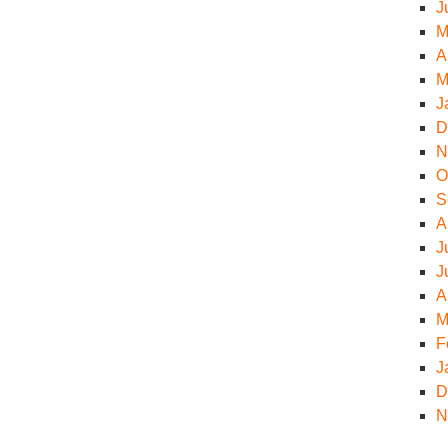
J
M
A
M
J
D
N
O
S
A
J
J
A
M
F
J
D
N