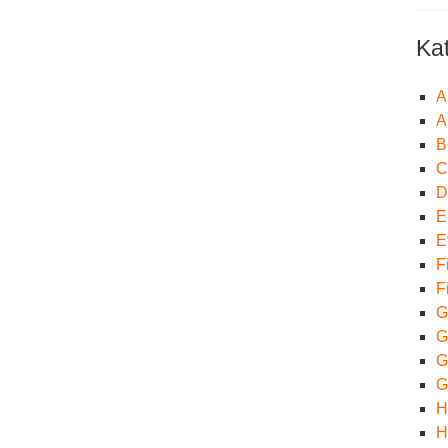
Ka
A
A
B
C
D
E
E
F
F
G
G
Gr
G
H
H