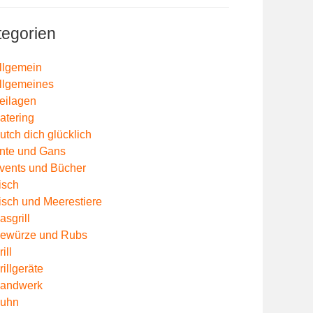
tegorien
llgemein
llgemeines
eilagen
atering
utch dich glücklich
nte und Gans
vents und Bücher
isch
isch und Meerestiere
asgrill
ewürze und Rubs
ill
rillgeräte
andwerk
uhn