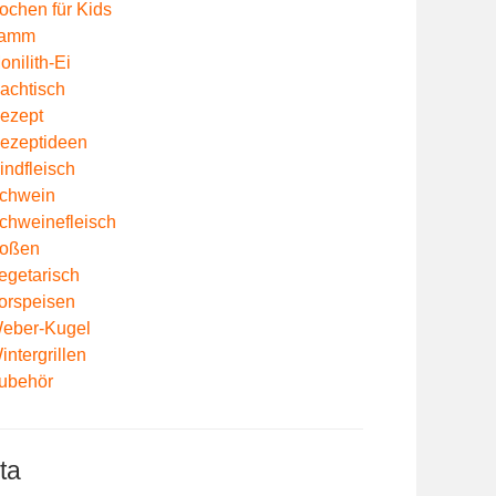
ochen für Kids
amm
onilith-Ei
achtisch
ezept
ezeptideen
indfleisch
chwein
chweinefleisch
oßen
egetarisch
orspeisen
eber-Kugel
intergrillen
ubehör
ta