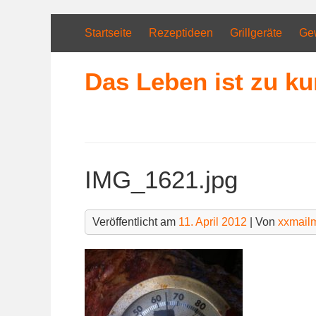
Skip
to
Startseite
Rezeptideen
Grillgeräte
Ge
content
Das Leben ist zu ku
IMG_1621.jpg
Veröffentlicht am
11. April 2012
| Von
xxmail