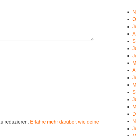
N
O
J
A
S
J
J
M
A
J
M
S
J
M
D
N
u reduzieren.
Erfahre mehr darüber, wie deine
J
M