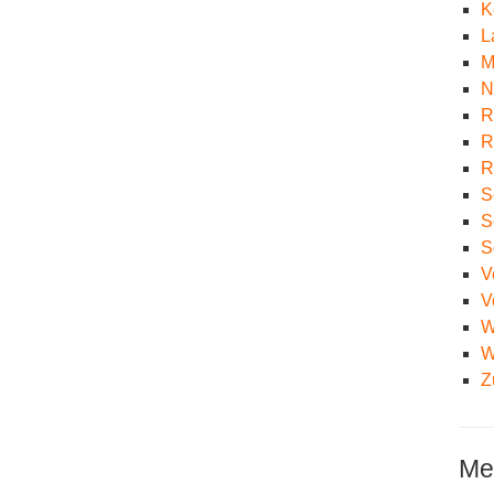
K
L
M
N
R
R
R
S
S
S
V
V
W
W
Z
Me