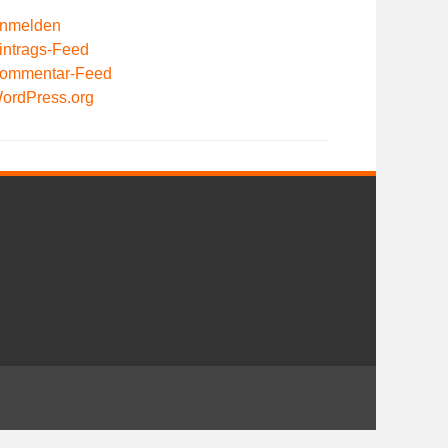
nmelden
intrags-Feed
ommentar-Feed
ordPress.org