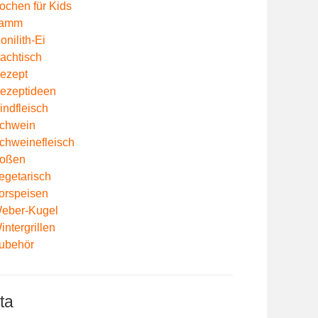
ochen für Kids
amm
onilith-Ei
achtisch
ezept
ezeptideen
indfleisch
chwein
chweinefleisch
oßen
egetarisch
orspeisen
eber-Kugel
intergrillen
ubehör
ta