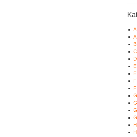
Ka
A
A
B
C
D
E
E
F
F
G
G
Gr
G
H
H