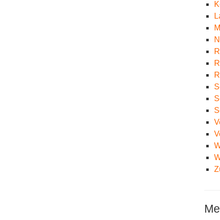
K
L
M
N
R
R
R
S
S
S
V
V
W
W
Z
Me