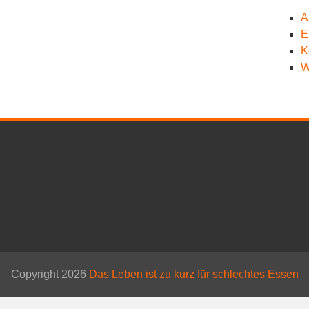
A
E
K
W
Copyright 2026
Das Leben ist zu kurz für schlechtes Essen