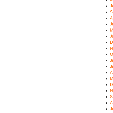
J
S
A
J
M
J
D
N
O
J
J
A
M
D
N
S
A
J