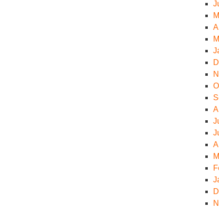
J
M
A
M
J
D
N
O
S
A
J
J
A
M
F
J
D
N