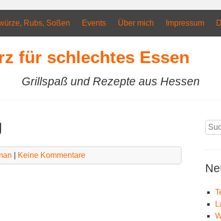
würze, Rubs, Soßen
Events
Über mich
Impressum
D
rz für schlechtes Essen
Grillspaß und Rezepte aus Hessen
g
Suc
nach
man
|
Keine Kommentare
Ne
T
L
W