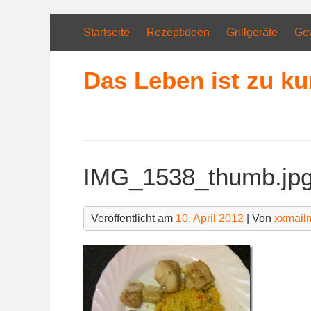
Skip
to
Startseite
Rezeptideen
Grillgeräte
Ge
content
Das Leben ist zu ku
IMG_1538_thumb.jp
Veröffentlicht am
10. April 2012
| Von
xxmail