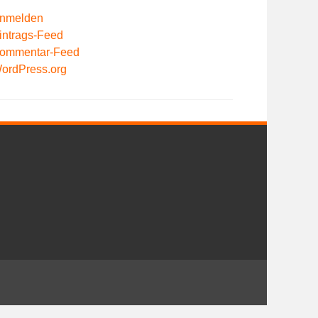
nmelden
intrags-Feed
ommentar-Feed
ordPress.org