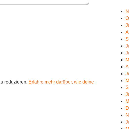
N
O
J
A
S
J
J
M
A
J
M
u reduzieren.
Erfahre mehr darüber, wie deine
S
J
M
D
N
J
M