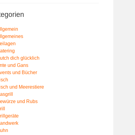
tegorien
llgemein
llgemeines
eilagen
atering
utch dich glücklich
nte und Gans
vents und Bücher
isch
isch und Meerestiere
asgrill
ewürze und Rubs
ill
rillgeräte
andwerk
uhn