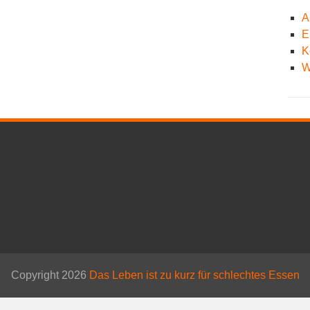
A
E
K
W
Copyright 2026
Das Leben ist zu kurz für schlechtes Essen