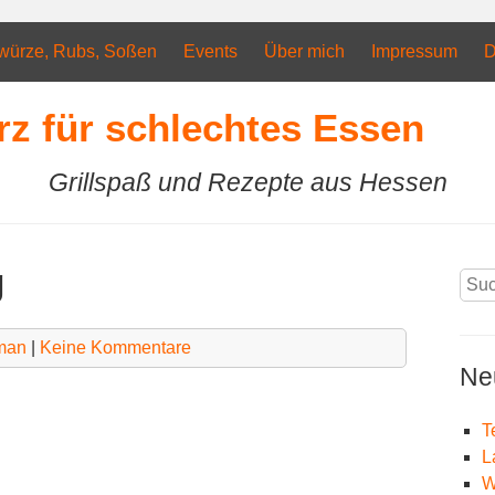
würze, Rubs, Soßen
Events
Über mich
Impressum
D
rz für schlechtes Essen
Grillspaß und Rezepte aus Hessen
g
Suc
nach
man
|
Keine Kommentare
Ne
T
L
W