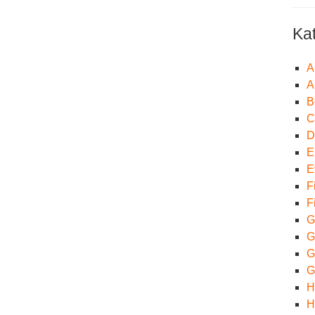
Ka
A
A
B
C
D
E
E
F
F
G
G
Gr
G
H
H