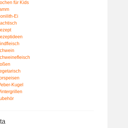
ochen für Kids
amm
onilith-Ei
achtisch
ezept
ezeptideen
indfleisch
chwein
chweinefleisch
oßen
egetarisch
orspeisen
eber-Kugel
intergrillen
ubehör
ta