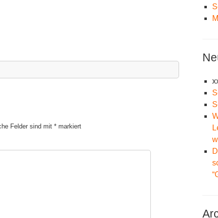
S
M
Ne
x
S
S
W
iche Felder sind mit
*
markiert
L
w
D
s
“
Ar