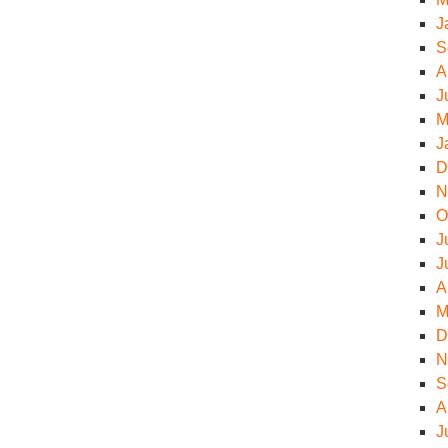
J
S
A
J
M
J
D
N
O
J
J
A
M
D
N
S
A
J