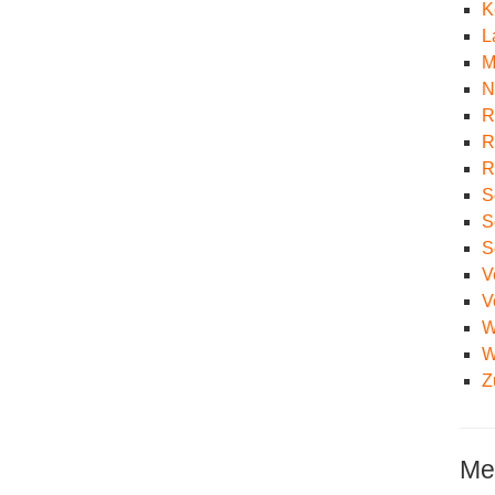
K
L
M
N
R
R
R
S
S
S
V
V
W
W
Z
Me