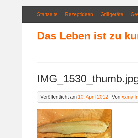
Skip
to
Startseite
Rezeptideen
Grillgeräte
Ge
content
Das Leben ist zu ku
IMG_1530_thumb.jp
Veröffentlicht am
10. April 2012
| Von
xxmail