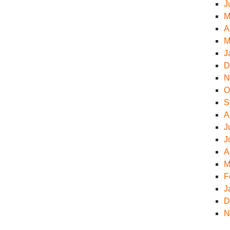
J
M
A
M
J
D
N
O
S
A
J
J
A
M
F
J
D
N