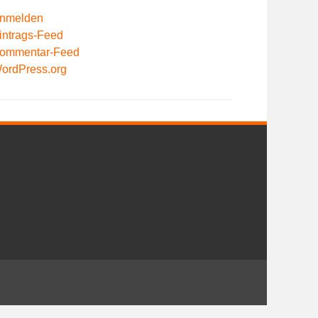
nmelden
intrags-Feed
ommentar-Feed
ordPress.org