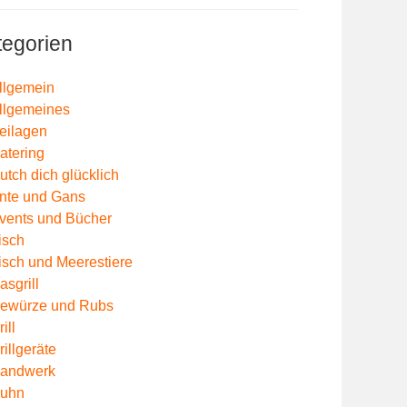
tegorien
llgemein
llgemeines
eilagen
atering
utch dich glücklich
nte und Gans
vents und Bücher
isch
isch und Meerestiere
asgrill
ewürze und Rubs
ill
rillgeräte
andwerk
uhn