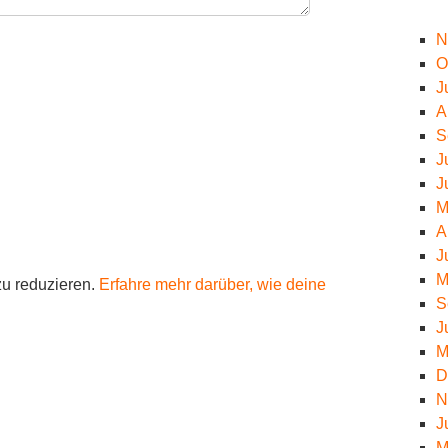
N
O
J
A
S
J
J
M
A
J
M
u reduzieren.
Erfahre mehr darüber, wie deine
S
J
M
D
N
J
M