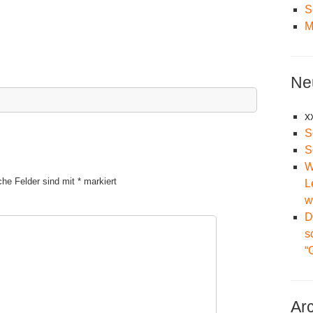
S
M
Ne
x
S
S
W
iche Felder sind mit
*
markiert
L
w
D
s
“
Ar