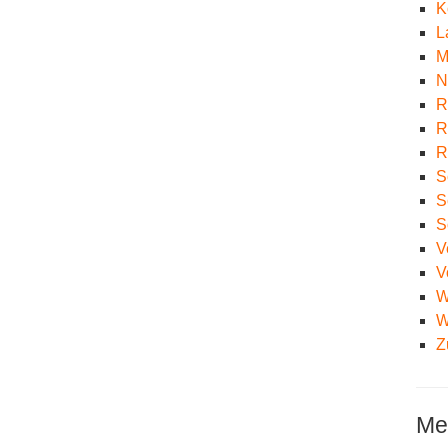
K
L
M
N
R
R
R
S
S
S
V
V
W
W
Z
Me