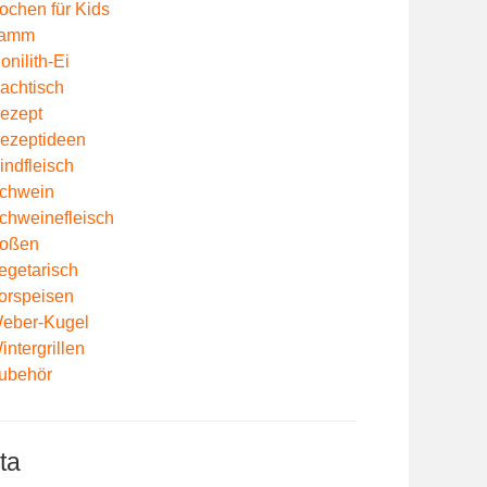
ochen für Kids
amm
onilith-Ei
achtisch
ezept
ezeptideen
indfleisch
chwein
chweinefleisch
oßen
egetarisch
orspeisen
eber-Kugel
intergrillen
ubehör
ta