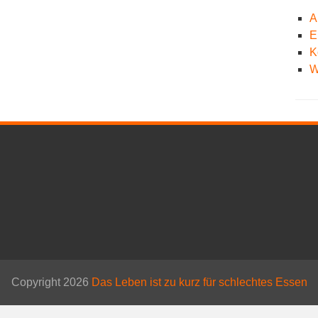
A
E
K
W
Copyright 2026
Das Leben ist zu kurz für schlechtes Essen