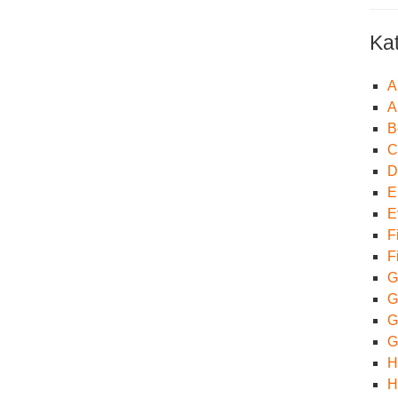
Ka
A
A
B
C
D
E
E
F
F
G
G
Gr
G
H
H