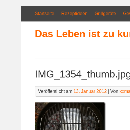
Skip
to
Startseite
Rezeptideen
Grillgeräte
Ge
content
Das Leben ist zu ku
IMG_1354_thumb.jp
Veröffentlicht am
13. Januar 2012
| Von
xxma