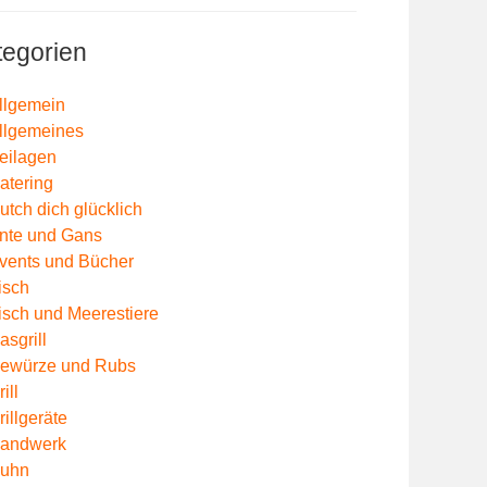
tegorien
llgemein
llgemeines
eilagen
atering
utch dich glücklich
nte und Gans
vents und Bücher
isch
isch und Meerestiere
asgrill
ewürze und Rubs
ill
rillgeräte
andwerk
uhn