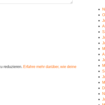
N
O
J
A
S
J
J
M
A
J
M
u reduzieren.
Erfahre mehr darüber, wie deine
S
J
M
D
N
J
M