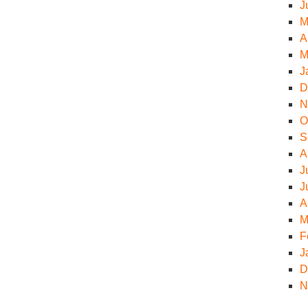
J
M
A
M
J
D
N
O
S
A
J
J
A
M
F
J
D
N