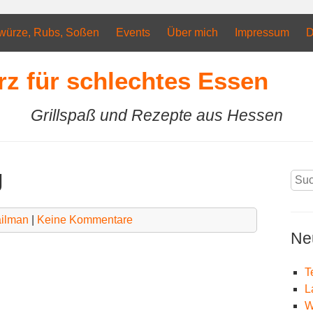
würze, Rubs, Soßen
Events
Über mich
Impressum
D
rz für schlechtes Essen
Grillspaß und Rezepte aus Hessen
g
Suc
nach
ilman
|
Keine Kommentare
Ne
T
L
W