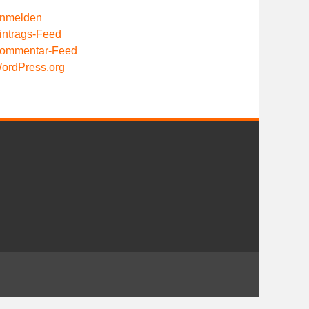
nmelden
intrags-Feed
ommentar-Feed
ordPress.org