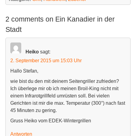
F
F
e
e
n
n
s
s
2 comments on Ein Kanadier in der
t
t
e
e
r
r
Stadt
g
g
e
e
ö
ö
f
f
f
f
n
n
Heiko
sagt:
e
e
t
t
2. September 2015 um 15:03 Uhr
)
)
Hallo Stefan,
wie bist du den mit deinem Seitengriller zufrieden?
Ich überlege mir ob ich meinen Broil-King nicht mit
einem Infrarotgrillfeld umrüsten soll. Bei vielen
Gerichten ist mir die max. Temperatur (300°) nach fast
45 Minuten zu gering.
Gruss Heiko vom EDEK-Wintergrillen
Antworten