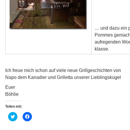
… und dazu ein 
Pommes gemacht
aufregenden Wo
klasse.
Ich freue mich schon auf viele neue Grillgeschichten von
Napo dem Kanadier und Grilletta unserer Lieblingskugel
Euer
Böhlie
Teilen mit:
K
K
l
l
i
i
c
c