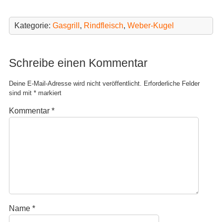
n
n
n
n
e
e
u
u
Kategorie:
Gasgrill
,
Rindfleisch
,
Weber-Kugel
e
e
m
m
F
F
e
e
n
n
Schreibe einen Kommentar
s
s
t
t
e
e
r
r
Deine E-Mail-Adresse wird nicht veröffentlicht.
Erforderliche Felder
g
g
e
e
sind mit
*
markiert
ö
ö
f
f
Kommentar
*
f
f
n
n
e
e
t
t
)
)
Name
*