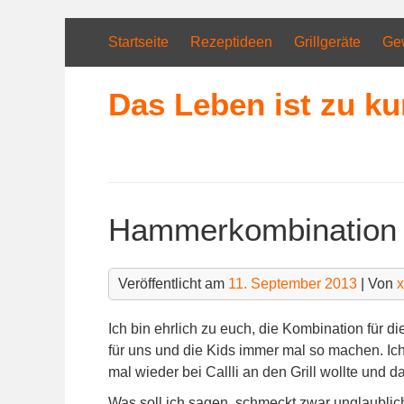
Skip
to
Startseite
Rezeptideen
Grillgeräte
Ge
content
Das Leben ist zu ku
Hammerkombination
Veröffentlicht am
11. September 2013
| Von
Ich bin ehrlich zu euch, die Kombination für di
für uns und die Kids immer mal so machen. Ich
mal wieder bei Callli an den Grill wollte und 
Was soll ich sagen, schmeckt zwar unglaublich,