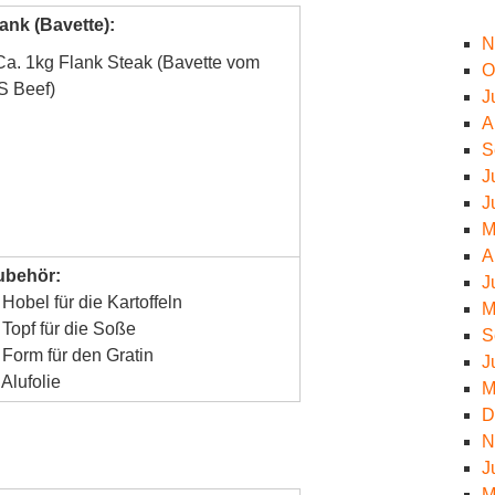
ank (Bavette):
N
Ca. 1kg Flank Steak (Bavette vom
O
S Beef)
J
A
S
J
J
M
A
ubehör:
J
Hobel für die Kartoffeln
M
Topf für die Soße
S
Form für den Gratin
J
Alufolie
M
D
N
J
M