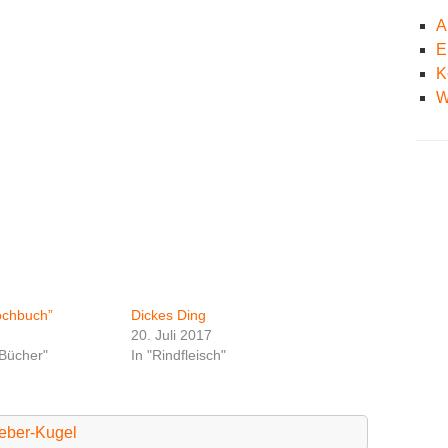
A
E
K
W
ochbuch”
Dickes Ding
20. Juli 2017
 Bücher"
In "Rindfleisch"
eber-Kugel