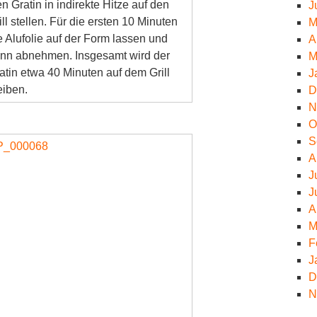
n Gratin in indirekte Hitze auf den
J
ill stellen. Für die ersten 10 Minuten
M
e Alufolie auf der Form lassen und
A
nn abnehmen. Insgesamt wird der
M
atin etwa 40 Minuten auf dem Grill
J
eiben.
D
N
O
S
A
J
J
A
M
F
J
D
N