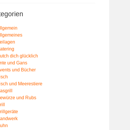
tegorien
llgemein
llgemeines
eilagen
atering
utch dich glücklich
nte und Gans
vents und Bücher
isch
isch und Meerestiere
asgrill
ewürze und Rubs
ill
rillgeräte
andwerk
uhn