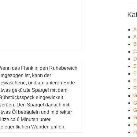
Ka
A
A
B
C
D
E
Wenn das Flank in den Ruhebereich
E
umgezogen ist, kann der
F
gewaschene, und am unteren Ende
F
etwas gekürzte Spargel mit dem
G
Frühstücksspeck eingewickelt
G
werden. Den Spargel danach mit
Gr
twas Öl beträufeln und in direkter
G
Hitze ca 6 Minuten unter
H
gelegentlichen Wenden grillen.
H