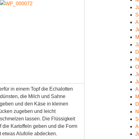
J
S
A
J
M
J
D
N
O
J
J
erfür in einem Topf die Echalotten
A
dünsten, die Milch und Sahne
M
geben und den Käse in kleinen
D
ücken zugeben und leicht
N
schmelzen lassen. Die Flüssigkeit
S
f die Kartoffeln geben und die Form
A
t etwas Alufolie abdecken.
J