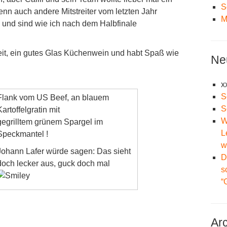
S
denn auch andere Mitstreiter vom letzten Jahr
M
 und sind wie ich nach dem Halbfinale
Zeit, ein gutes Glas Küchenwein und habt Spaß wie
Ne
x
S
Flank vom US Beef, an blauem
S
Kartoffelgratin mit
W
gegrilltem grünem Spargel im
L
Speckmantel !
w
Johann Lafer würde sagen: Das sieht
D
doch lecker aus, guck doch mal
s
“
Ar