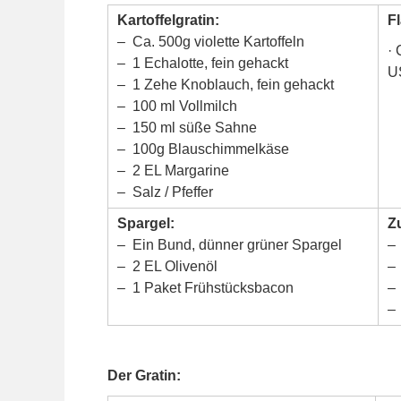
Kartoffelgratin:
Fl
– Ca. 500g violette Kartoffeln
· 
– 1 Echalotte, fein gehackt
U
– 1 Zehe Knoblauch, fein gehackt
– 100 ml Vollmilch
– 150 ml süße Sahne
– 100g Blauschimmelkäse
– 2 EL Margarine
– Salz / Pfeffer
Spargel:
Z
– Ein Bund, dünner grüner Spargel
– 
– 2 EL Olivenöl
– 
– 1 Paket Frühstücksbacon
– 
– 
Der Gratin: