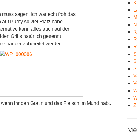
K
L
h muss sagen, ich war echt froh das
M
h auf Burny so viel Platz habe.
N
ternative kann alles auch auf den
R
iden Grills natürlich getrennt
R
neinander zubereitet werden.
R
S
S
S
V
V
W
W
wenn ihr den Gratin und das Fleisch im Mund habt.
Z
Me