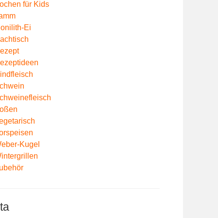
ochen für Kids
amm
onilith-Ei
achtisch
ezept
ezeptideen
indfleisch
chwein
chweinefleisch
oßen
egetarisch
orspeisen
eber-Kugel
intergrillen
ubehör
ta