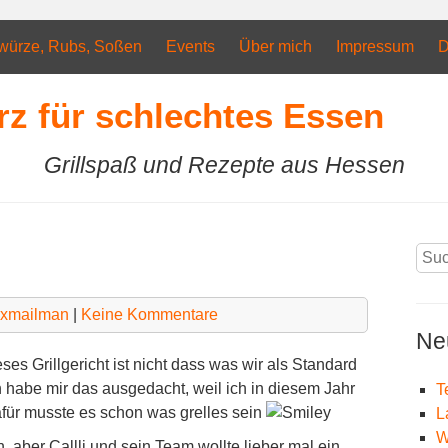
würze, Rubs, Soßen
Events
Über mich
Impressum
D
rz für schlechtes Essen
Grillspaß und Rezepte aus Hessen
Suc
nach
xxmailman
|
Keine Kommentare
Ne
eses Grillgericht ist nicht dass was wir als Standard
 habe mir das ausgedacht, weil ich in diesem Jahr
T
dafür musste es schon was grelles sein
L
W
 aber Callli und sein Team wollte lieber mal ein