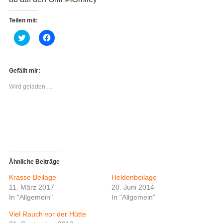
Teilen mit:
K
K
l
l
i
i
c
c
k
k
,
,
Gefällt mir:
u
u
m
m
Wird geladen …
ü
a
b
u
e
f
r
F
T
a
w
c
i
e
t
b
t
o
e
o
r
k
z
z
Ähnliche Beiträge
u
u
t
t
Krasse Beilage
Heldenbeilage
e
e
i
i
11. März 2017
20. Juni 2014
l
l
In "Allgemein"
In "Allgemein"
e
e
n
n
(
(
Viel Rauch vor der Hütte
W
W