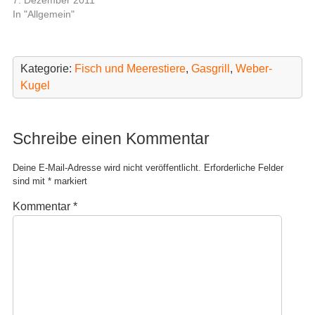
i
i
7. Dezember 2011
r
r
In "Allgemein"
d
d
i
i
n
n
n
n
e
e
u
u
Kategorie:
Fisch und Meerestiere
,
Gasgrill
,
Weber-
e
e
m
m
Kugel
F
F
e
e
n
n
s
s
t
t
Schreibe einen Kommentar
e
e
r
r
g
g
e
e
Deine E-Mail-Adresse wird nicht veröffentlicht.
Erforderliche Felder
ö
ö
sind mit
*
markiert
f
f
f
f
n
n
Kommentar
*
e
e
t
t
)
)