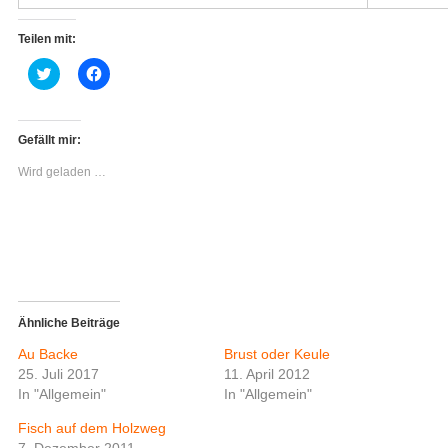
Teilen mit:
K
K
l
l
i
i
c
c
k
k
,
,
Gefällt mir:
u
u
m
m
Wird geladen …
ü
a
b
u
e
f
r
F
T
a
w
c
i
e
t
b
t
o
e
o
r
k
z
z
Ähnliche Beiträge
u
u
t
t
Au Backe
Brust oder Keule
e
e
i
i
25. Juli 2017
11. April 2012
l
l
In "Allgemein"
In "Allgemein"
e
e
n
n
(
(
Fisch auf dem Holzweg
W
W