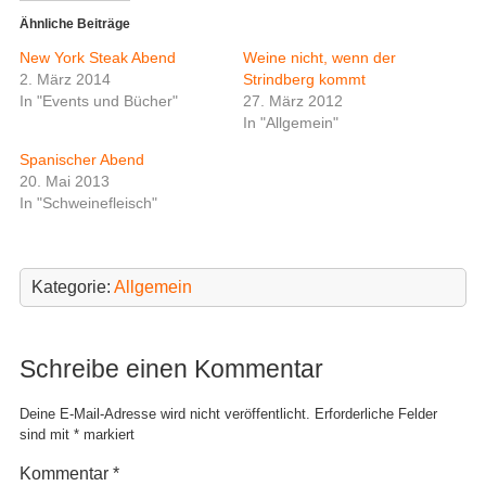
r
k
z
z
Ähnliche Beiträge
u
u
t
t
New York Steak Abend
Weine nicht, wenn der
e
e
i
i
2. März 2014
Strindberg kommt
l
l
In "Events und Bücher"
27. März 2012
e
e
n
n
In "Allgemein"
(
(
W
W
i
i
Spanischer Abend
r
r
20. Mai 2013
d
d
i
i
In "Schweinefleisch"
n
n
n
n
e
e
u
u
e
e
m
m
Kategorie:
Allgemein
F
F
e
e
n
n
s
s
t
t
Schreibe einen Kommentar
e
e
r
r
g
g
e
e
Deine E-Mail-Adresse wird nicht veröffentlicht.
Erforderliche Felder
ö
ö
sind mit
*
markiert
f
f
f
f
n
n
Kommentar
*
e
e