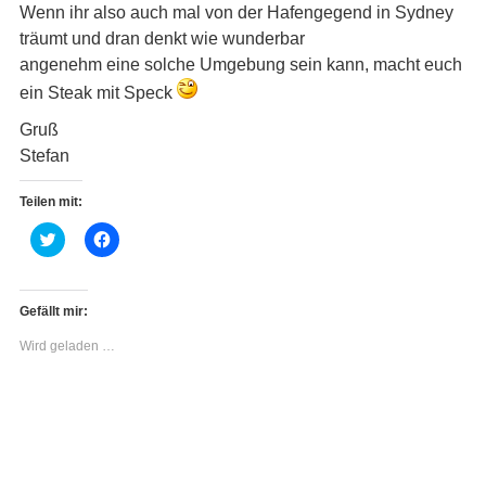
Wenn ihr also auch mal von der Hafengegend in Sydney
träumt und dran denkt wie wunderbar
angenehm eine solche Umgebung sein kann, macht euch
ein Steak mit Speck
Gruß
Stefan
Teilen mit:
K
K
l
l
i
i
c
c
k
k
,
,
Gefällt mir:
u
u
m
m
Wird geladen …
ü
a
b
u
e
f
r
F
T
a
w
c
i
e
t
b
t
o
e
o